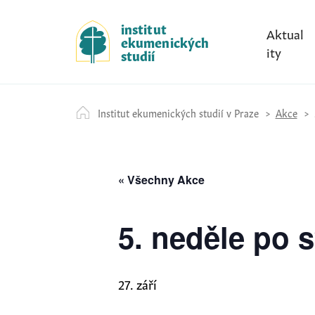
S
k
institut
Aktual
ekumenických
i
ity
studií
p
t
o
Institut ekumenických studií v Praze
Akce
c
o
n
t
« Všechny Akce
e
n
5. neděle po 
t
27. září