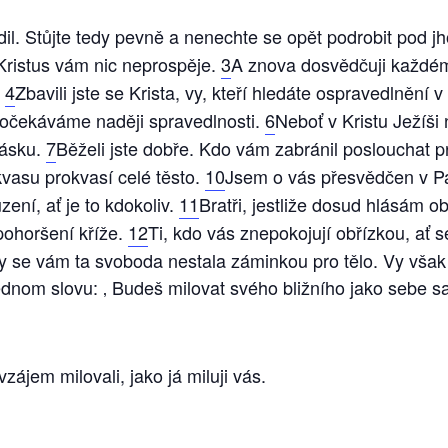
l. Stůjte tedy pevně a nenechte se opět podrobit pod jh
 Kristus vám nic neprospěje.
3
A znova dosvědčuji každém
.
4
Zbavili jste se Krista, vy, kteří hledáte ospravedlnění v
 očekáváme naději spravedlnosti.
6
Neboť v Kristu Ježíši
lásku.
7
Běželi jste dobře. Kdo vám zabránil poslouchat 
vasu prokvasí celé těsto.
10
Jsem o vás přesvědčen v Pá
ení, ať je to kdokoliv.
11
Bratři, jestliže dosud hlásám ob
pohoršení kříže.
12
Ti, kdo vás znepokojují obřízkou, ať se
by se vám ta svoboda nestala záminkou pro tělo. Vy však 
ednom slovu: ‚ Budeš milovat svého bližního jako sebe s
zájem milovali, jako já miluji vás.