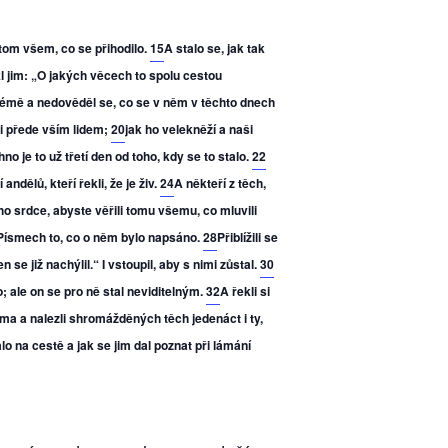
 tom všem, co se přihodilo.
15
A stalo se, jak tak
l jim: „O jakých věcech to spolu cestou
lémě a nedověděl se, co se v něm v těchto dnech
 i přede vším lidem;
20
jak ho velekněží a naši
no je to už třetí den od toho, kdy se to stalo.
22
andělů, kteří řekli, že je živ.
24
A někteří z těch,
ho srdce, abyste věřili tomu všemu, co mluvili
 Písmech to, co o něm bylo napsáno.
28
Přiblížili se
se již nachýlil.“ I vstoupil, aby s nimi zůstal.
30
o; ale on se pro ně stal neviditelným.
32
A řekli si
léma a nalezli shromážděných těch jedenáct i ty,
lo na cestě a jak se jim dal poznat při lámání