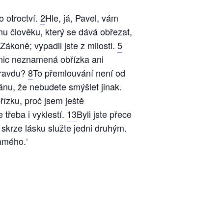
o otroctví.
2
Hle, já, Pavel, vám
u člověku, který se dává obřezat,
 Zákoně; vypadli jste z milosti.
5
 nic neznamená obřízka ani
pravdu?
8
To přemlouvání není od
nu, že nebudete smýšlet jinak.
řízku, proč jsem ještě
 třeba i vyklestí.
13
Byli jste přece
skrze lásku služte jedni druhým.
amého.‘