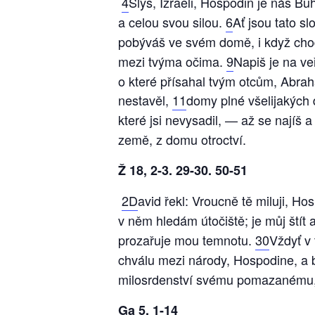
4
Slyš, Izraeli, Hospodin je náš Bů
a celou svou silou.
6
Ať jsou tato sl
pobýváš ve svém domě, i když chodí
mezi tvýma očima.
9
Napiš je na v
o které přísahal tvým otcům, Abraha
nestavěl,
11
domy plné všelijakých d
které jsi nevysadil, — až se najíš a
země, z domu otroctví.
Ž 18, 2-3. 29-30. 50-51
2D
avid řekl: Vroucně tě miluji, Ho
v něm hledám útočiště; je můj štít
prozařuje mou temnotu.
30
Vždyť v
chválu mezi národy, Hospodine, a
milosrdenství svému pomazanému, 
Ga 5, 1-14