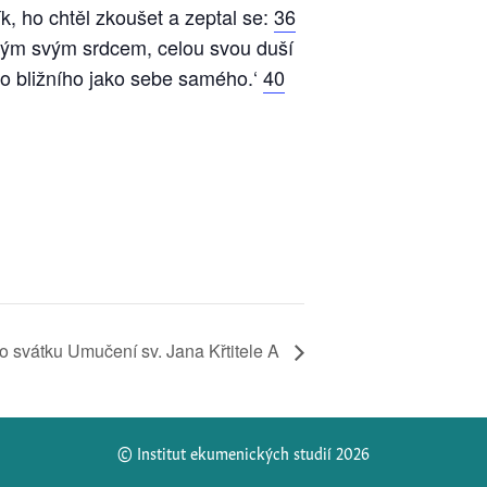
ík, ho chtěl zkoušet a zeptal se:
36
elým svým srdcem, celou svou duší
ho bližního jako sebe samého.‘
40
o svátku Umučení sv. Jana Křtitele A
© Institut ekumenických studií 2026