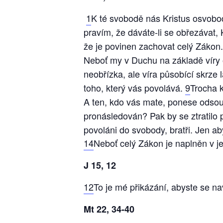
1
K té svobodě nás Kristus osvobodi
pravím, že dáváte-li se obřezávat,
že je povinen zachovat celý Zákon
Neboť my v Duchu na základě víry
neobřízka, ale víra působící skrze 
toho, který vás povolává.
9
Trocha k
A ten, kdo vás mate, ponese odsouz
pronásledován? Pak by se ztratilo 
povoláni do svobody, bratři. Jen a
14
Neboť celý Zákon je naplněn v j
J 15, 12
12
To je mé přikázání, abyste se nav
Mt 22, 34-40