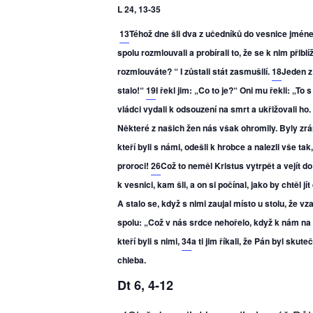
L 24, 13-35
13
Téhož dne šli dva z učedníků do vesnice jmén
spolu rozmlouvali a probírali to, že se k nim přiblí
rozmlouváte? “ I zůstali stát zasmušilí.
18
Jeden z
stalo!“
19
I řekl jim: „Co to je?“ Oni mu řekli: „
vládci vydali k odsouzení na smrt a ukřižovali ho.
Některé z našich žen nás však ohromily. Byly zr
kteří byli s námi, odešli k hrobce a nalezli vše tak,
proroci!
26
Což to neměl Kristus vytrpět a vejít d
k vesnici, kam šli, a on si počínal, jako by chtěl jít
A stalo se, když s nimi zaujal místo u stolu, že vz
spolu: „Což v nás srdce nehořelo, když k nám na
kteří byli s nimi,
34
a ti jim říkali, že Pán byl sk
chleba.
Dt 6, 4-12