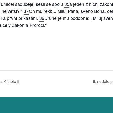
š umlčel saduceje, sešli se spolu
35
a jeden z nich, zákon
ě největší? “
37
On mu řekl: „‚ Miluj Pána, svého Boha, c
ší a první přikázání.
39
Druhé je mu podobné: ‚ Miluj své
 celý Zákon a Proroci.“
Křtitele II
6. neděle p