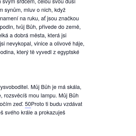
m svým srdcem, celou svou duší
m synům, mluv o nich, když
 znamení na ruku, ať jsou značkou
spodin, tvůj Bůh, přivede do země,
lká a dobrá města, která jsi
si nevykopal, vinice a olivové háje,
dina, který tě vyvedl z egyptské
ysvoboditel. Můj Bůh je má skála,
e, rozsvěcíš mou lampu. Můj Bůh
kočím zeď.
50
Proto ti budu vzdávat
eš svého krále a prokazuješ