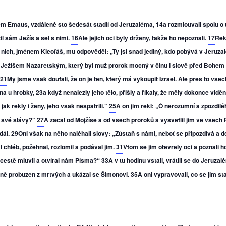
em Emaus, vzdálené sto šedesát stadií od Jeruzaléma,
14
a rozmlouvali spolu o
žil sám Ježíš a šel s nimi.
16
Ale jejich oči byly drženy, takže ho nepoznali.
17
Řek
 nich, jménem Kleofáš, mu odpověděl: „Ty jsi snad jediný, kdo pobývá v Jeruza
To s Ježíšem Nazaretským, který byl muž prorok mocný v činu i slově před Bohem
21
My jsme však doufali, že on je ten, který má vykoupit Izrael. Ale přes to všech
ána u hrobky,
23
a když nenalezly jeho tělo, přišly a říkaly, že měly dokonce vidění 
 jak řekly i ženy, jeho však nespatřili.“
25
A on jim řekl: „Ó nerozumní a zpozdilé
o své slávy?“
27
A začal od Mojžíše a od všech proroků a vysvětlil jim ve všech
 dál.
29
Oni však na něho naléhali slovy: „Zůstaň s námi, neboť se připozdívá a den 
al chléb, požehnal, rozlomil a podával jim.
31
Vtom se jim otevřely oči a poznali h
 cestě mluvil a otvíral nám Písma?“
33
A v tu hodinu vstali, vrátili se do Jeruza
utečně probuzen z mrtvých a ukázal se Šimonovi.
35
A oni vypravovali, co se jim sta