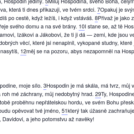
h, Hospodin jediný.
5
Miluj Hospodina, svého Boha, celý
ova, která ti dnes přikazuji, ve tvém srdci.
7
Opakuj je svý
š po cestě, když ležíš, i když vstáváš.
8
Přivaž je jako
eřeje svého domu a na své brány.
10
I stane se, až tě Ho
movi, Izákovi a Jákobovi, že ti ji dá — zemi, kde jsou ve
obrých věcí, které jsi nenaplnil, vykopané studny, které j
 nasytíš,
12
měj se na pozoru, abys nezapomněl na Hospo
spodine, moje sílo.
3
Hospodin je má skála, má tvrz, můj v
 a roh mé záchrany, můj nedobytný hrad.
29
Ty, Hospodin
 tobě proběhnu nepřátelskou hordu, ve svém Bohu přes
 budu opěvovat tvé jméno,
51
který tak úžasně zachraňuj
Davidovi, a jeho potomstvu až navěky!