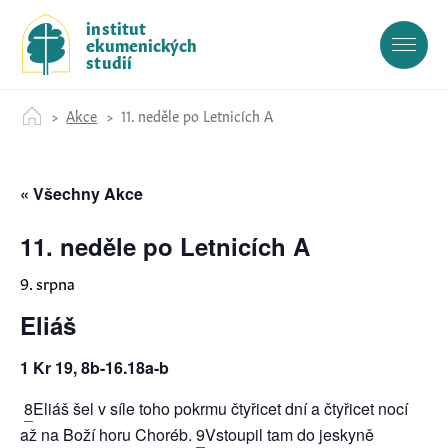
S
institut
k
ekumenických
i
studií
p
t
Akce
11. neděle po Letnicích A
o
c
o
« Všechny Akce
n
t
e
11. neděle po Letnicích A
n
9. srpna
t
Eliáš
1 Kr 19, 8b-16.18a-b
8
Eliáš šel v síle toho pokrmu čtyřicet dní a čtyřicet nocí
až na Boží horu Choréb.
9
Vstoupil tam do jeskyně