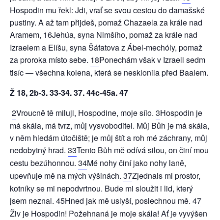
Hospodin mu řekl: Jdi, vrať se svou cestou do damašské
pustiny. A až tam přijdeš, pomaž Chazaela za krále nad
Aramem,
16
Jehúa, syna Nimšího, pomaž za krále nad
Izraelem a Elíšu, syna Šáfatova z Ábel-mechóly, pomaž
za proroka místo sebe.
18
Ponechám však v Izraeli sedm
tisíc — všechna kolena, která se nesklonila před Baalem.
Ž 18, 2b-3. 33-34. 37. 44c-45a. 47
2
Vroucně tě miluji, Hospodine, moje sílo.
3
Hospodin je
má skála, má tvrz, můj vysvoboditel. Můj Bůh je má skála,
v něm hledám útočiště; je můj štít a roh mé záchrany, můj
nedobytný hrad.
33
Tento Bůh mě odívá silou, on činí mou
cestu bezúhonnou.
34
Mé nohy činí jako nohy laně,
upevňuje mě na mých výšinách.
37
Zjednals mi prostor,
kotníky se mi nepodvrtnou. Bude mi sloužit i lid, který
jsem neznal.
45
Hned jak mě uslyší, poslechnou mě.
47
Živ je Hospodin! Požehnaná je moje skála! Ať je vyvýšen