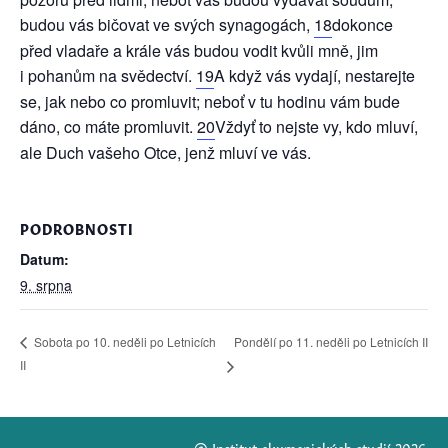
budou vás bičovat ve svých synagogách,
18
dokonce
před vladaře a krále vás budou vodit kvůli mně, jim
i pohanům na svědectví.
19
A když vás vydají, nestarejte
se, jak nebo co promluvit; neboť v tu hodinu vám bude
dáno, co máte promluvit.
20
Vždyť to nejste vy, kdo mluví,
ale Duch vašeho Otce, jenž mluví ve vás.
PODROBNOSTI
Datum:
9. srpna
Sobota po 10. neděli po Letnicích
Pondělí po 11. neděli po Letnicích II
II