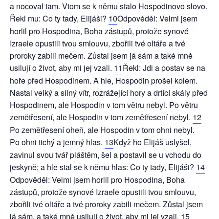
a nocoval tam. Vtom se k němu stalo Hospodinovo slovo.
Řekl mu: Co ty tady, Elijáši?
10
Odpověděl: Velmi jsem
horlil pro Hospodina, Boha zástupů, protože synové
Izraele opustili tvou smlouvu, zbořili tvé oltáře a tvé
proroky zabili mečem. Zůstal jsem já sám a také mně
usilují o život, aby mi jej vzali.
11
Řekl: Jdi a postav se na
hoře před Hospodinem. A hle, Hospodin prošel kolem.
Nastal velký a silný vítr, rozrážející hory a drtící skály před
Hospodinem, ale Hospodin v tom větru nebyl. Po větru
zemětřesení, ale Hospodin v tom zemětřesení nebyl.
12
Po zemětřesení oheň, ale Hospodin v tom ohni nebyl.
Po ohni tichý a jemný hlas.
13
Když ho Elijáš uslyšel,
zavinul svou tvář pláštěm, šel a postavil se u vchodu do
jeskyně; a hle stal se k němu hlas: Co ty tady, Elijáši?
14
Odpověděl: Velmi jsem horlil pro Hospodina, Boha
zástupů, protože synové Izraele opustili tvou smlouvu,
zbořili tvé oltáře a tvé proroky zabili mečem. Zůstal jsem
já sám, a také mně usilují o život, aby mi jej vzali.
15