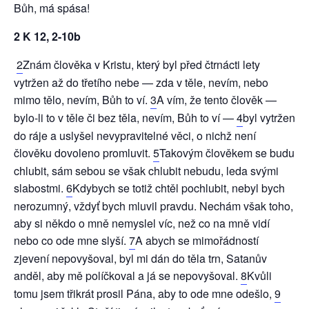
Bůh, má spása!
2 K 12, 2-10b
2
Znám člověka v Kristu, který byl před čtrnácti lety
vytržen až do třetího nebe — zda v těle, nevím, nebo
mimo tělo, nevím, Bůh to ví.
3
A vím, že tento člověk —
bylo-li to v těle či bez těla, nevím, Bůh to ví —
4
byl vytržen
do ráje a uslyšel nevypravitelné věci, o nichž není
člověku dovoleno promluvit.
5
Takovým člověkem se budu
chlubit, sám sebou se však chlubit nebudu, leda svými
slabostmi.
6
Kdybych se totiž chtěl pochlubit, nebyl bych
nerozumný, vždyť bych mluvil pravdu. Nechám však toho,
aby si někdo o mně nemyslel víc, než co na mně vidí
nebo co ode mne slyší.
7
A abych se mimořádností
zjevení nepovyšoval, byl mi dán do těla trn, Satanův
anděl, aby mě políčkoval a já se nepovyšoval.
8
Kvůli
tomu jsem třikrát prosil Pána, aby to ode mne odešlo,
9