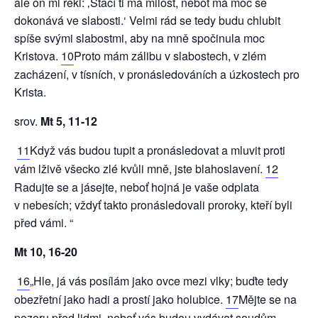
ale on mi řekl: ‚Stačí ti má milost, neboť má moc se
dokonává ve slabosti.‘ Velmi rád se tedy budu chlubit
spíše svými slabostmi, aby na mně spočinula moc
Kristova.
10
Proto mám zálibu v slabostech, v zlém
zacházení, v tísních, v pronásledováních a úzkostech pro
Krista.
srov.
Mt 5, 11-12
11
Když vás budou tupit a pronásledovat a mluvit proti
vám lživě všecko zlé kvůli mně, jste blahoslavení.
12
Radujte se a jásejte, neboť hojná je vaše odplata
v nebesích; vždyť takto pronásledovali proroky, kteří byli
před vámi. “
Mt 10, 16-20
16
„Hle, já vás posílám jako ovce mezi vlky; buďte tedy
obezřetní jako hadi a prostí jako holubice.
17
Mějte se na
pozoru před lidmi, neboť vás budou vydávat soudům,