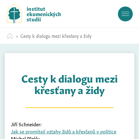
S
institut
k
ekumenických
i
studií
p
t
Cesty k dialogu mezi křesťany a židy
o
c
o
n
t
Cesty k dialogu mezi
e
n
křesťany a židy
t
Jiří Schneider:
Jak se promítají vztahy židů a křesťanů v politice
Michal Plzák: