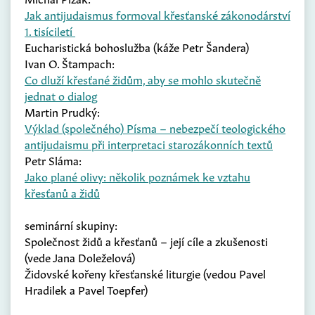
Jak antijudaismus formoval křesťanské zákonodárství
1. tisíciletí
Eucharistická bohoslužba (káže Petr Šandera)
Ivan O. Štampach:
Co dluží křesťané židům, aby se mohlo skutečně
jednat o dialog
Martin Prudký:
Výklad (společného) Písma – nebezpečí teologického
antijudaismu při interpretaci starozákonních textů
Petr Sláma:
Jako plané olivy: několik poznámek ke vztahu
křesťanů a židů
seminární skupiny:
Společnost židů a křesťanů – její cíle a zkušenosti
(vede Jana Doleželová)
Židovské kořeny křesťanské liturgie (vedou Pavel
Hradilek a Pavel Toepfer)