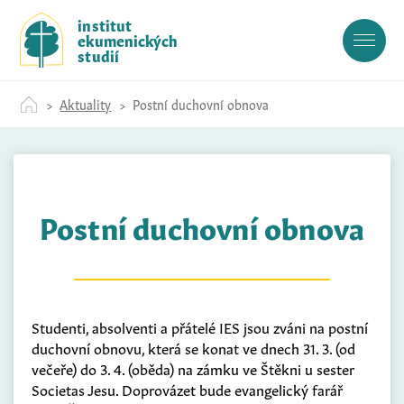
S
institut
k
ekumenických
i
studií
p
t
Aktuality
Postní duchovní obnova
o
c
o
n
t
Postní duchovní obnova
e
n
t
Studenti, absolventi a přátelé IES jsou zváni na postní
duchovní obnovu, která se konat ve dnech 31. 3. (od
večeře) do 3. 4. (oběda) na zámku ve Štěkni u sester
Societas Jesu. Doprovázet bude evangelický farář