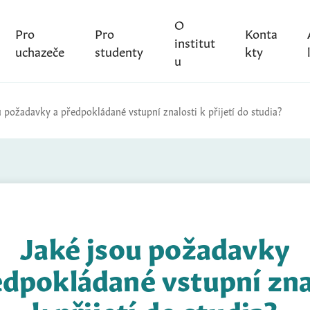
O
Pro
Pro
Konta
institut
uchazeče
studenty
kty
u
u požadavky a předpokládané vstupní znalosti k přijetí do studia?
Jaké jsou požadavky
edpokládané vstupní zna
k přijetí do studia?