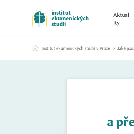
S
k
institut
Aktual
ekumenických
i
ity
studií
p
t
o
Institut ekumenických studií v Praze
Jaké jso
c
o
n
t
e
n
t
a př