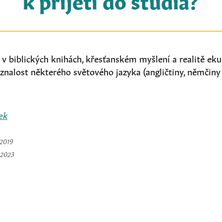
e v biblických knihách, křesťanském myšlení a realitě e
 znalost některého světového jazyka (angličtiny, němčin
ek
 2019
a 2023