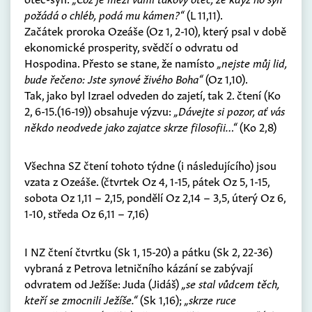
požádá o chléb, podá mu kámen?“
(L 11,11).
Začátek proroka Ozeáše (Oz 1, 2-10), který psal v době
ekonomické prosperity, svědčí o odvratu od
Hospodina. Přesto se stane, že namísto
„nejste můj lid,
bude řečeno: Jste synové živého Boha“
(Oz 1,10).
Tak, jako byl Izrael odveden do zajetí, tak 2. čtení (Ko
2, 6-15.(16-19)) obsahuje výzvu:
„Dávejte si pozor, ať vás
někdo neodvede jako zajatce skrze filosofii…“
(Ko 2,8)
Všechna SZ čtení tohoto týdne (i následujícího) jsou
vzata z Ozeáše. (čtvrtek Oz 4, 1-15, pátek Oz 5, 1-15,
sobota Oz 1,11 – 2,15, pondělí Oz 2,14 – 3,5, úterý Oz 6,
1-10, středa Oz 6,11 – 7,16)
I NZ čtení čtvrtku (Sk 1, 15-20) a pátku (Sk 2, 22-36)
vybraná z Petrova letničního kázání se zabývají
odvratem od Ježíše: Juda (Jidáš)
„se stal vůdcem těch,
kteří se zmocnili Ježíše.“
(Sk 1,16);
„skrze ruce