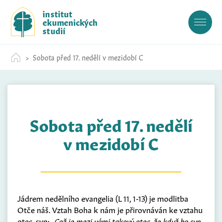
S
institut
k
ekumenických
i
studií
p
t
Sobota před 17. nedělí v mezidobí C
o
c
o
n
t
Sobota před 17. nedělí
e
n
v mezidobí C
t
Jádrem nedělního evangelia (L 11, 1-13) je modlitba
Otče náš. Vztah Boha k nám je přirovnáván ke vztahu
otec-syn:
„Což je mezi vámi takový otec, že když ho syn