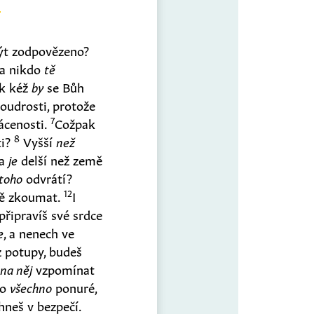
t zodpovězeno?
 a nikdo
tě
k kéž
by
se Bůh
oudrosti, protože
7
ácenosti.
Cožpak
8
ti?
Vyšší
než
ra
je
delší než země
toho
odvrátí?
12
ě zkoumat.
I
připravíš své srdce
e
, a nenech ve
z potupy, budeš
š
na něj
vzpomínat
lo
všechno
ponuré,
hneš v bezpečí.