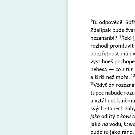
1
Tu odpověděl Sóf
Zdalipak bude žva
4
nezahanbí?
Řekl 
rozhodl promluvit
obezřetnost má dv
vystihneš pochope
nebesa — co
s tím
1
a širší než moře.
11
Vždyť on rozezná
tupec nabude roz
a vztáhneš k něm
svých stanech zab
jako
odlitý
z kovu
a
jako
na
vodu,
kter
bude
to
jako ráno