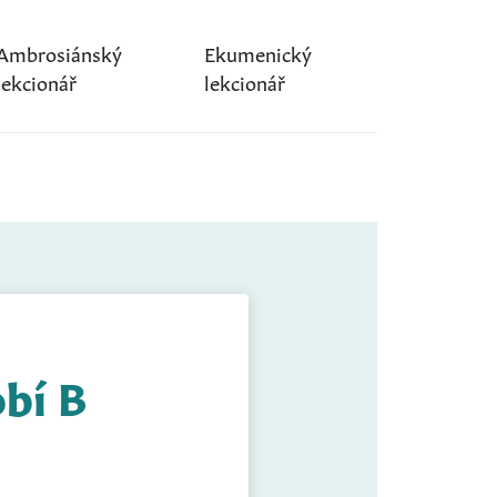
Ambrosiánský
Ekumenický
lekcionář
lekcionář
obí B