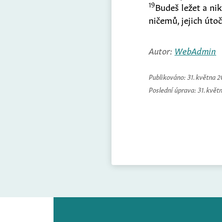
19
Budeš ležet a ni
ničemů, jejich útoč
Autor:
WebAdmin
Publikováno:
31. května 
Poslední úprava:
31. květ