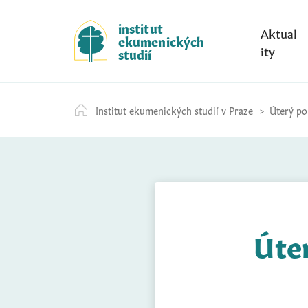
S
k
institut
Aktual
ekumenických
i
ity
studií
p
t
o
Institut ekumenických studií v Praze
Úterý po 
c
o
n
t
e
n
t
Úter