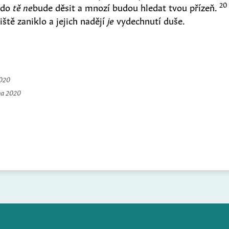
20
kdo
tě ne
bude děsit a mnozí budou hledat tvou přízeň.
iště zaniklo a jejich nadějí
je
vydechnutí duše.
2020
na 2020