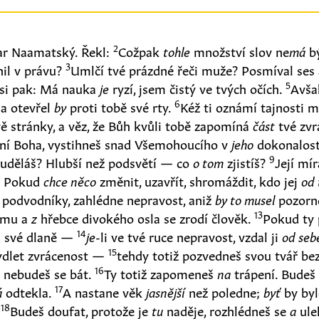
2
ar Naamatský. Řekl:
Cožpak
tohle
množství slov ne
má
bý
3
nil v právu?
Umlčí tvé prázdné řeči muže? Posmíval ses
5
jsi pak: Má nauka
je
ryzí, jsem čistý ve tvých očích.
Avša
6
 a otevřel
by
proti tobě své rty.
Kéž ti oznámí tajnosti m
ě stránky, a věz, že Bůh kvůli tobě zapomíná
část
tvé zvr
ní Boha, vystihneš snad Všemohoucího v
jeho
dokonalos
9
uděláš? Hlubší než podsvětí — co
o tom
zjistíš?
Její mí
0
Pokud
chce něco
změnit, uzavřít, shromáždit, kdo jej
od 
 podvodníky, zahlédne nepravost, aniž
by to musel
pozorn
13
umu a
z
hřebce divokého osla se zrodí člověk.
Pokud ty 
14
u své dlaně —
je
-li ve tvé ruce nepravost, vzdal ji
od seb
15
ydlet zvrácenost —
tehdy totiž pozvedneš svou tvář be
16
 nebudeš se bát.
Ty totiž zapomeneš
na
trápení. Bude
17
á
odtekla.
A nastane věk
jasnější
než poledne;
byť
by by
18
.
Budeš doufat, protože je
tu
naděje, rozhlédneš se
a
ule