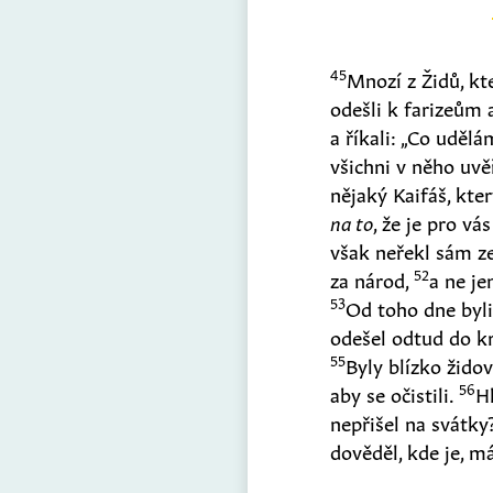
45
Mnozí z Židů, kteř
odešli k farizeům a
a říkali: „Co uděl
všichni v něho uv
nějaký Kaifáš, kte
na to
, že je pro vá
však neřekl sám ze
52
za národ,
a ne je
53
Od toho dne byli
odešel odtud do kr
55
Byly blízko žido
56
aby se očistili.
Hl
nepřišel na svátky
dověděl, kde je, 