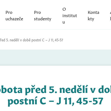
O
Pro
Pro
Konta
institut
uchazeče
studenty
kty
u
ed 5. nedělí v době postní C – J 11, 45-57
bota před 5. nedělí v d
postní C – J 11, 45-57