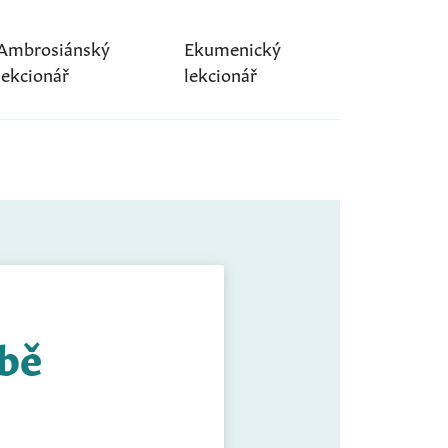
Ambrosiánský
Ekumenický
lekcionář
lekcionář
obě