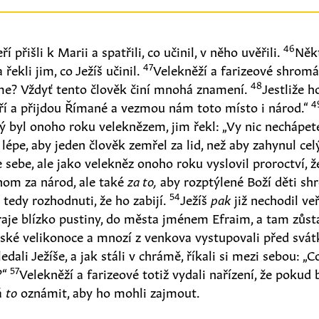
46
í přišli k Marii a spatřili, co učinil, v něho uvěřili.
Někt
47
 řekli jim, co Ježíš učinil.
Velekněží a farizeové shromá
48
áme? Vždyť tento člověk činí mnohá znamení.
Jestliže 
4
ěří a přijdou Římané a vezmou nám toto místo i národ.“
rý byl onoho roku veleknězem, jim řekl: „Vy nic nechápet
s lépe, aby jeden člověk zemřel za lid, než aby zahynul ce
 sebe, ale jako velekněz onoho roku vyslovil proroctví, ž
nom za národ, ale také
za to,
aby rozptýlené Boží děti shr
54
 tedy rozhodnuti, že ho zabijí.
Ježíš
pak
již nechodil veř
aje blízko pustiny, do města jménem Efraim, a tam zůsta
vské velikonoce a mnozí z venkova vystupovali před svát
edali Ježíše, a jak stáli v chrámě, říkali si mezi sebou: „
57
?“
Velekněží a farizeové totiž vydali nařízení, že pokud
má
to
oznámit, aby ho mohli zajmout.