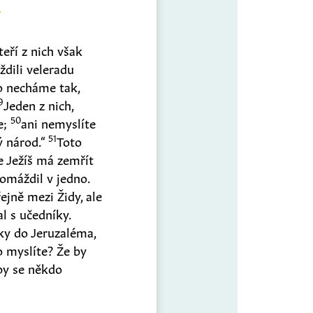
eří z nich však
ždili veleradu
ho necháme tak,
9
Jeden z nich,
50
e;
ani nemyslíte
51
lý národ.“
Toto
e Ježíš má zemřít
omáždil v jedno.
ejně mezi Židy, ale
l s učedníky.
ky do Jeruzaléma,
Co myslíte? Že by
 by se někdo