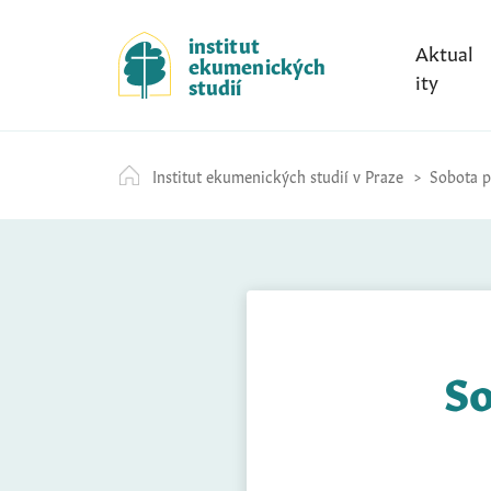
S
k
institut
Aktual
ekumenických
i
ity
studií
p
t
o
Institut ekumenických studií v Praze
Sobota př
c
o
n
t
e
n
t
So