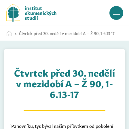
S
institut
k
ekumenických
i
studií
p
t
Čtvrtek před 30. nedělí v mezidobí A – Ž 90, 1-6.13-17
o
c
o
n
t
Čtvrtek před 30. nedělí
e
n
v mezidobí A – Ž 90, 1-
t
6.13-17
1
Panovníku, tys býval naším příbytkem od pokolení