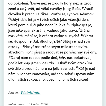
2
do pokolení.
Dříve než se zrodily hory, než jsi zrodil
3
zemi a celý svět, od věků navěky jsi ty, Bože.
Vracíš
člověka k prachu a říkáš: Vraťte se, synové Adamovi!
4
Vždyť tisíc let
je
v tvých očích jako včerejší den,
5
který pominul, či jako noční hlídka.
Odplavuješ je,
6
jsou
jako
spánek zrána, vadnou jako tráva.
Zrána
13
rozkvétá, mění se, k večeru vadne a usychá.
Obrať
se, Hospodine! Jak dlouho
ještě
? Slituj se nad svými
14
otroky!
Nasyť nás zrána svým milosrdenstvím,
abychom
mohli
jásat a radovat se po všechny své dny.
15
Daruj nám radost podle dnů,
kdys
nás pokořoval,
16
podle
let,
kdy
jsme viděli zlo.
Ukaž svým otrokům
17
své dílo a svou nádheru na jejich synech.
Kéž je nad
námi vlídnost Panovníka, našeho Boha! Upevni nám
dílo našich rukou, ano, upevni dílo našich rukou!
Autor:
WebAdmin
Publikováno:
31. května 2020