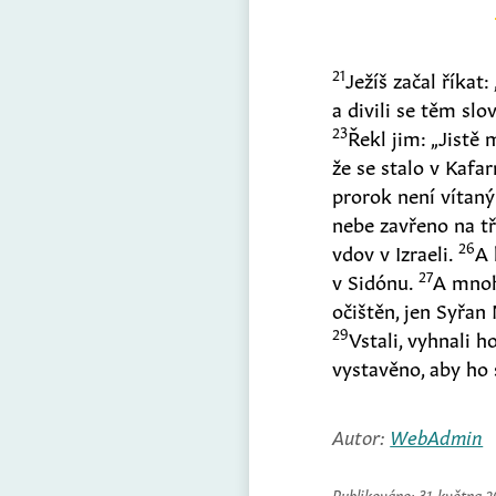
21
Ježíš začal říkat
a divili se těm slo
23
Řekl jim: „Jistě 
že se stalo v Kafa
prorok není vítaný
nebe zavřeno na tř
26
vdov v Izraeli.
A 
27
v Sidónu.
A mnoh
očištěn, jen Syřa
29
Vstali, vyhnali h
vystavěno, aby ho 
Autor:
WebAdmin
Publikováno:
31. května 