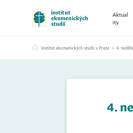
S
k
institut
Aktual
ekumenických
i
ity
studií
p
t
o
Institut ekumenických studií v Praze
4. neděle
c
o
n
t
e
n
t
4. n