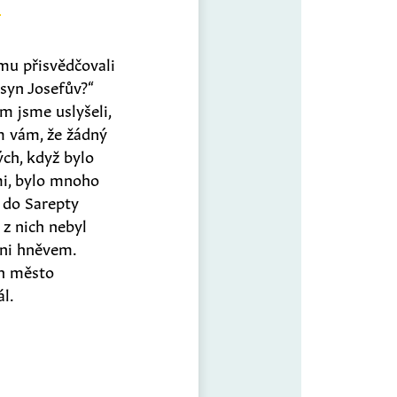
mu přisvědčovali
 syn Josefův?“
em jsme uslyšeli,
m vám, že žádný
ch, když bylo
emi, bylo mnoho
ě do Sarepty
 z nich nebyl
ěni hněvem.
ch město
ál.