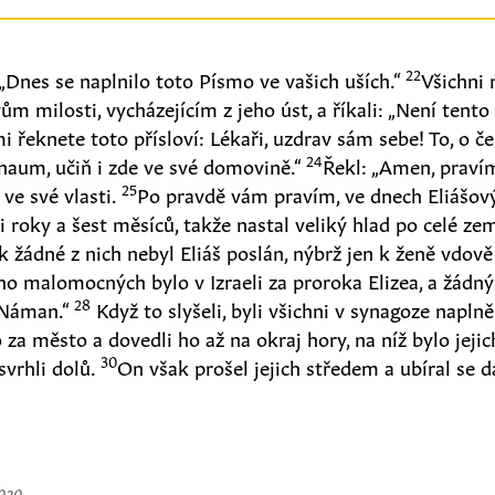
22
: „Dnes se naplnilo toto Písmo ve vašich uších.“
Všichni 
vům milosti, vycházejícím z jeho úst, a říkali: „Není tento
mi řeknete toto přísloví: Lékaři, uzdrav sám sebe! To, o č
24
rnaum, učiň i zde ve své domovině.“
Řekl: „Amen, praví
25
 ve své vlasti.
Po pravdě vám pravím, ve dnech Eliášový
i roky a šest měsíců, takže nastal veliký hlad po celé z
k žádné z nich nebyl Eliáš poslán, nýbrž jen k ženě vdov
o malomocných bylo v Izraeli za proroka Elizea, a žádný
28
n Náman.“
Když to slyšeli, byli všichni v synagoze napln
o za město a dovedli ho až na okraj hory, na níž bylo jeji
30
svrhli dolů.
On však prošel jejich středem a ubíral se d
2020