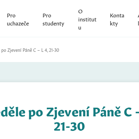
O
Pro
Pro
Konta
institut
uchazeče
studenty
kty
u
 po Zjevení Páně C – L 4, 21-30
eděle po Zjevení Páně C –
21-30