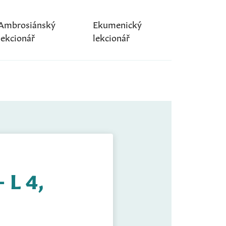
Ambrosiánský
Ekumenický
lekcionář
lekcionář
 L 4,