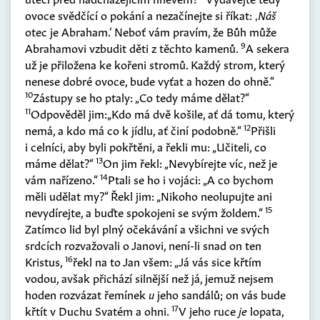
ovoce svědčící o pokání a nezačínejte si říkat: ‚
Náš
otec je Abraham.‘ Neboť vám pravím, že Bůh může
9
Abrahamovi vzbudit děti z těchto kamenů.
A sekera
už je přiložena ke kořeni stromů. Každý strom, který
nenese dobré ovoce, bude vyťat a hozen do ohně.“
10
Zástupy se ho ptaly: „Co tedy máme dělat?“
11
Odpověděl jim:„Kdo má dvě košile, ať dá tomu, který
12
nemá, a kdo má co k jídlu, ať činí podobně.“
Přišli
i celníci, aby byli pokřtěni, a řekli mu: „Učiteli, co
13
máme dělat?“
On jim řekl: „Nevybírejte víc, než je
14
vám nařízeno.“
Ptali se ho i vojáci: „A co bychom
měli udělat my?“ Řekl jim: „Nikoho neolupujte ani
15
nevydírejte, a buďte spokojeni se svým žoldem.“
Zatímco lid byl plný očekávání a všichni ve svých
srdcích rozvažovali o Janovi, není-li snad on ten
16
Kristus,
řekl na to Jan všem: „Já vás sice křtím
vodou, avšak přichází silnější než já, jemuž nejsem
hoden rozvázat řemínek
u
jeho sandálů; on vás bude
17
křtít v Duchu Svatém a ohni.
V jeho ruce
je
lopata,