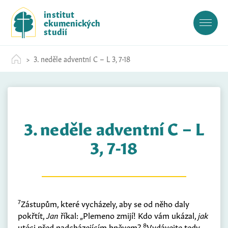
S
institut
k
ekumenických
i
studií
p
t
3. neděle adventní C – L 3, 7-18
o
c
o
n
t
3. neděle adventní C – L
e
n
3, 7-18
t
7
Zástupům, které vycházely, aby se od něho daly
pokřtít,
Jan
říkal: „Plemeno zmijí! Kdo vám ukázal,
jak
8
utéci před nadcházejícím hněvem?
Vydávejte tedy