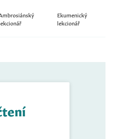
Ambrosiánský
Ekumenický
lekcionář
lekcionář
čtení