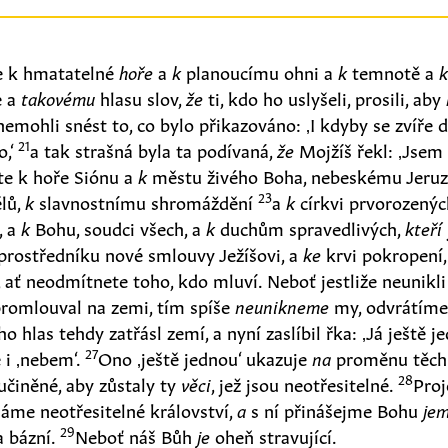
te k hmatatelné
hoře
a
k
planoucímu ohni a
k
temnotě a
e a
takovému
hlasu slov,
že
ti, kdo ho uslyšeli, prosili, aby
emohli snést to, co bylo přikazováno: ‚I kdyby se zvíře d
21
,‘
a tak strašná byla ta podívaná,
že
Mojžíš řekl: ‚Jsem 
ste k hoře Siónu a
k
městu živého Boha, nebeskému Jeru
23
ělů,
k
slavnostnímu shromáždění
a
k
církvi prvorozenýc
, a
k
Bohu, soudci všech, a
k
duchům spravedlivých,
kteří
prostředníku nové smlouvy Ježíšovi, a
ke
krvi pokropení,
 ať neodmítnete toho, kdo mluví. Neboť jestliže neunikli
romlouval na zemi, tím spíše
neunikneme
my, odvrátíme-
ho hlas tehdy zatřásl zemí, a nyní zaslíbil řka: ‚Já ještě j
27
 i ‚nebem‘.
Ono ‚ještě jednou‘ ukazuje
na
proměnu těc
28
 učiněné, aby zůstaly ty
věci
, jež jsou neotřesitelné.
Pro
máme neotřesitelné království,
a
s ní přinášejme Bohu
je
29
a bázní.
Neboť náš Bůh
je
oheň stravující.