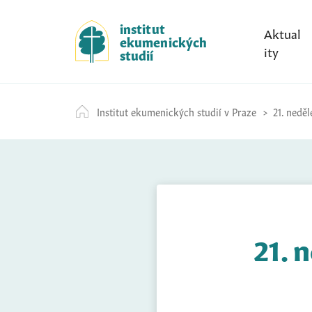
S
k
institut
Aktual
ekumenických
i
ity
studií
p
t
o
Institut ekumenických studií v Praze
21. neděl
c
o
n
t
e
n
t
21. 