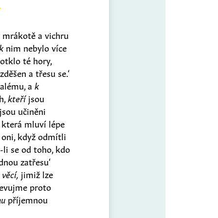
k
mrákotě a vichru
k
nim nebylo více
otklo té hory,
zděšen a třesu se.‘
zalému, a
k
h,
kteří
jsou
jsou učiněni
 která mluví lépe
 oni, když odmítli
li se od toho, kdo
ednou zatřesu‘
h
věcí,
jimiž lze
jevujme proto
mu
příjemnou