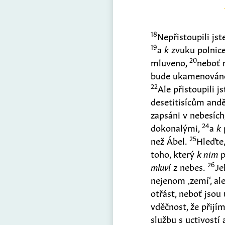
18
Nepřistoupili js
19
a
k
zvuku polnic
20
mluveno,
neboť n
bude ukamenováno
22
Ale přistoupili j
desetitisícům and
zapsáni v nebesích
24
dokonalými,
a
k
25
než Ábel.
Hleďte,
toho, který
k nim
p
26
mluví
z nebes.
Je
nejenom ‚zemí‘, ale
otřást, neboť jsou
vděčnost, že přijí
službu s uctivostí 