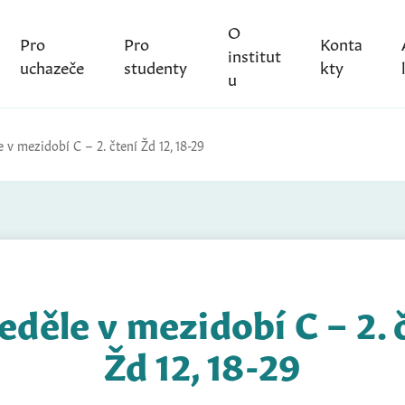
O
Pro
Pro
Konta
institut
uchazeče
studenty
kty
u
e v mezidobí C – 2. čtení Žd 12, 18-29
neděle v mezidobí C – 2. 
Žd 12, 18-29