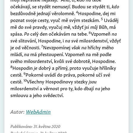
očekávají, se stydět ne
musejí
. Budou se stydět ti,
kdo
4
bezdůvodně jednají věrolomně.
Hospodine, dej mi
5
poznat svoje cesty, vyuč mě svým stezkám.
Uváděj
mě do své pravdy, vyučuj mě, vždyť jsi
můj
Bůh, má
6
spása.
Po
celý den očekávám na tebe.
Vzpomeň
na
své slitování, Hospodine, i
na
své milosrdenství, vždyť
7
je od věčnosti.
Nevzpomínej
však na
hříchy mého
mládí,
na
má přestoupení. Vzpomeň na mě podle
svého milosrdenství, kvůli své dobrotě, Hospodine.
8
Hospodin
je
dobrý a přímý, proto vyučuje hříšníky
9
cestě.
Pokorné uvádí do práva, pokorné učí své
10
cestě.
Všechny Hospodinovy stezky
jsou
milosrdenství a věrnost pro ty, kdo dbají
na
jeho
smlouvu a jeho svědectví.
Autor:
WebAdmin
Publikováno:
31. května 2020
Poslední úprava:
31. května 2020