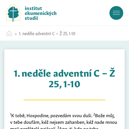
S
institut
k
ekumenických
i
studií
p
t
1. neděle adventní C – Ž 25, 1-10
o
c
o
n
t
1. neděle adventní C – Ž
e
n
25, 1-10
t
1
2
K tobě, Hospodine, pozvedám svou duši.
Bože můj,
v tebe doufám, kéž nejsem zahanben, kéž nade mnou
3
moji nepřátelé nejásají.
Ano, ti, kdo
na
tebe