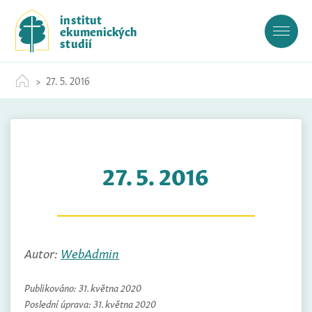
S
institut
k
ekumenických
i
studií
p
t
27. 5. 2016
o
c
o
n
t
27. 5. 2016
e
n
t
Autor:
WebAdmin
Publikováno:
31. května 2020
Poslední úprava:
31. května 2020