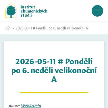
S
institut
k
ekumenických
i
studií
p
t
2026-05-11 # Pondělí po 6. neděli velikonoční A
o
c
o
n
t
2026-05-11 # Pondělí
e
n
po 6. neděli velikonoční
t
A
Autor:
WebAdmin